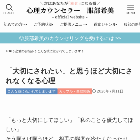
SEARCH
MENU
初めての方へ
ご予約状況
ご提供メニュー
得意ジャンル
服部の略
◎服部希美のカウンセリングを受けるには >>
TOP
恋愛のお悩み
こんな彼に惹かれてしまいます
「大切にされたい」と思うほど大切にさ
れなくなる心理
2026年7月11日
こんな彼に惹かれてしまいます
カップル・夫婦関係
「もっと大切にしてほしい」「私のことを優先してほ
しい」
そう願えば願うほど、相手の態度が冷たくなったり、