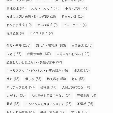
職場トラブル
いい子・いい人・お利口さん
(44)
(33)
(25)
男性心理
元カレ・元カノ
不倫・浮気
(18)
(10)
友達以上恋人未満・待ちの恋愛
超自立の彼
(10)
(9)
(4)
わがまま彼氏
オレ様彼氏
プレイボーイ
(4)
(2)
職場恋愛
ハイスペ男子
(255)
(193)
(149)
焦りや不安
寂しさ・孤独感
自己嫌悪
(137)
(137)
(122)
失恋
我慢や遠慮
自分自身のお悩み
(92)
恋愛したいと思えない・男性が苦手
(75)
(73)
キャリアアップ・ビジネス・仕事の悩み
罪悪感
(68)
(63)
(58)
(56)
嫉妬
優しさ
燃え尽き
怒り
(50)
(47)
(38)
ネガティブ思考
劣等感
人目が気になる
(35)
(34)
(34)
人が怖い
人の幸せを応援できない
完璧主義
(33)
(28)
(26)
緊張
こういう人を好きになります
不満感
(20)
(17)
(9)
おしゃれが苦手
繊細・怖がり
マンネリ