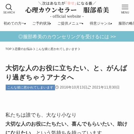
SEARCH
MENU
初めての方へ
ご予約状況
ご提供メニュー
得意ジャンル
服部の略
◎服部希美のカウンセリングを受けるには >>
TOP
恋愛のお悩み
こんな彼に惹かれてしまいます
大切な人のお役に立ちたい、と、がんば
り過ぎちゃうアナタへ
2016年10月13日
2021年11月30日
こんな彼に惹かれてしまいます
私たちは誰でも、大なり小なり
大切な人のお役にたちたい、喜んでもらいたい、助け
になりたい
、という気持ちを持っています。