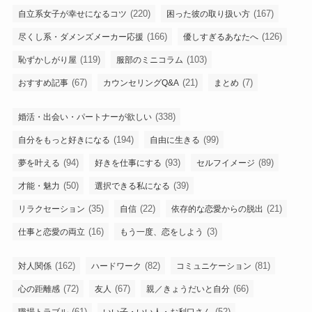
(220)
(167)
自立系女子が幸せになるコツ
困った彼の取り扱い方
(166)
(126)
尽くし系・ダメンズメーカー応援
優しすぎるあなたへ
(119)
(103)
恥ずかしがり屋
服部のミニコラム
(67)
(21)
(7)
おすすめ記事
カウンセリングQ&A
まとめ
(338)
婚活・出会い・パートナーが欲しい
(194)
(99)
自分をもっと好きになる
自由に生きる
(94)
(93)
(89)
夢を叶える
好きを仕事にする
セルフイメージ
(50)
(39)
才能・魅力
選択できる私になる
(35)
(22)
(21)
リラクセーション
自信
依存的な恋愛からの脱出
(16)
(3)
仕事と恋愛の両立
もう一度、恋をしよう
(162)
(82)
(81)
対人関係
ハードワーク
コミュニケーション
(72)
(67)
(66)
心の距離感
友人
親／きょうだいと自分
(61)
(52)