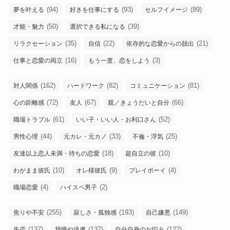
(94)
(93)
(89)
夢を叶える
好きを仕事にする
セルフイメージ
(50)
(39)
才能・魅力
選択できる私になる
(35)
(22)
(21)
リラクセーション
自信
依存的な恋愛からの脱出
(16)
(3)
仕事と恋愛の両立
もう一度、恋をしよう
(162)
(82)
(81)
対人関係
ハードワーク
コミュニケーション
(72)
(67)
(66)
心の距離感
友人
親／きょうだいと自分
(61)
(52)
職場トラブル
いい子・いい人・お利口さん
(44)
(33)
(25)
男性心理
元カレ・元カノ
不倫・浮気
(18)
(10)
友達以上恋人未満・待ちの恋愛
超自立の彼
(10)
(9)
(4)
わがまま彼氏
オレ様彼氏
プレイボーイ
(4)
(2)
職場恋愛
ハイスペ男子
(255)
(193)
(149)
焦りや不安
寂しさ・孤独感
自己嫌悪
(137)
(137)
(122)
失恋
我慢や遠慮
自分自身のお悩み