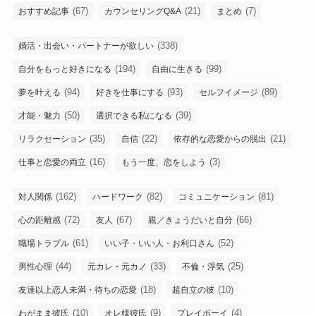
(67)
(21)
(7)
おすすめ記事
カウンセリングQ&A
まとめ
(338)
婚活・出会い・パートナーが欲しい
(194)
(99)
自分をもっと好きになる
自由に生きる
(94)
(93)
(89)
夢を叶える
好きを仕事にする
セルフイメージ
(50)
(39)
才能・魅力
選択できる私になる
(35)
(22)
(21)
リラクセーション
自信
依存的な恋愛からの脱出
(16)
(3)
仕事と恋愛の両立
もう一度、恋をしよう
(162)
(82)
(81)
対人関係
ハードワーク
コミュニケーション
(72)
(67)
(66)
心の距離感
友人
親／きょうだいと自分
(61)
(52)
職場トラブル
いい子・いい人・お利口さん
(44)
(33)
(25)
男性心理
元カレ・元カノ
不倫・浮気
(18)
(10)
友達以上恋人未満・待ちの恋愛
超自立の彼
(10)
(9)
(4)
わがまま彼氏
オレ様彼氏
プレイボーイ