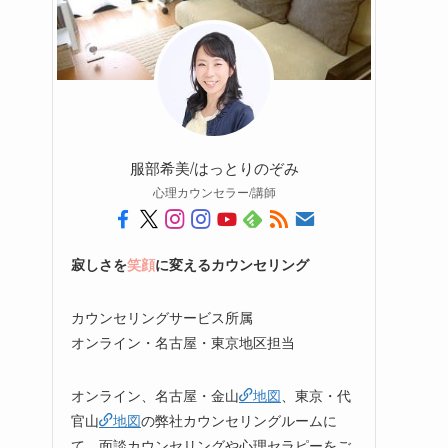
服部希美/はっとりのぞみ
心理カウンセラー/講師
寂しさを
笑顔
に変えるカウンセリング
カウンセリングサービス所属
オンライン・名古屋・東京地区担当
オンライン、名古屋・金山
地図
、東京・代
官山
地図
の弊社カウンセリングルームに
て、面談カウンセリングや心理セラピーをご