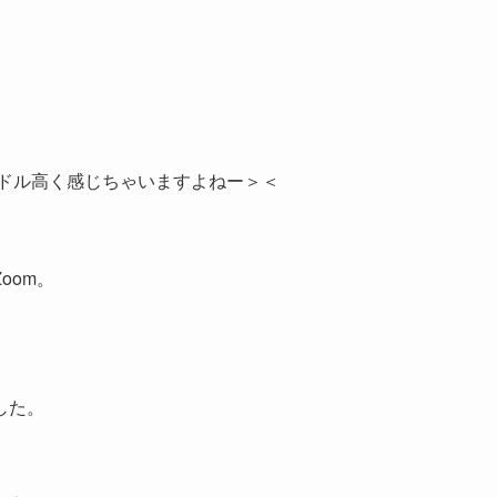
ードル高く感じちゃいますよねー＞＜
oom。
した。