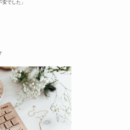
不安でした」
」
す