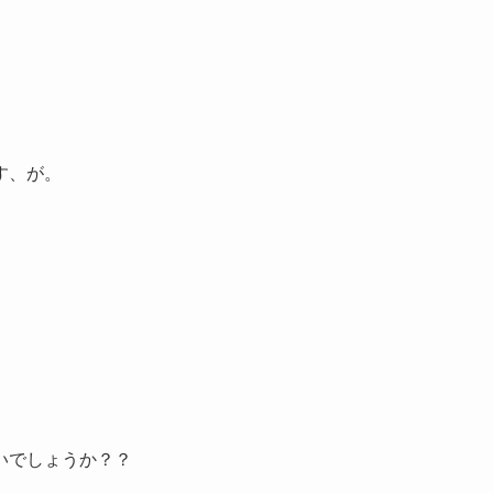
」
す、が。
いでしょうか？？