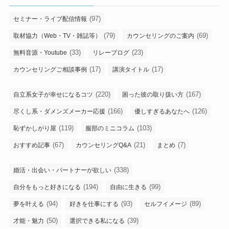
(97)
セミナー・ライブ配信情報
(79)
(69)
取材協力（Web・TV・雑誌等）
カウンセリングのご案内
(33)
(23)
無料音源・Youtube
リレーブログ
(17)
(17)
カウンセリングご相談事例
講演タイトル
(220)
(167)
自立系女子が幸せになるコツ
困った彼の取り扱い方
(166)
(126)
尽くし系・ダメンズメーカー応援
優しすぎるあなたへ
(119)
(103)
恥ずかしがり屋
服部のミニコラム
(67)
(21)
(7)
おすすめ記事
カウンセリングQ&A
まとめ
(338)
婚活・出会い・パートナーが欲しい
(194)
(99)
自分をもっと好きになる
自由に生きる
(94)
(93)
(89)
夢を叶える
好きを仕事にする
セルフイメージ
(50)
(39)
才能・魅力
選択できる私になる