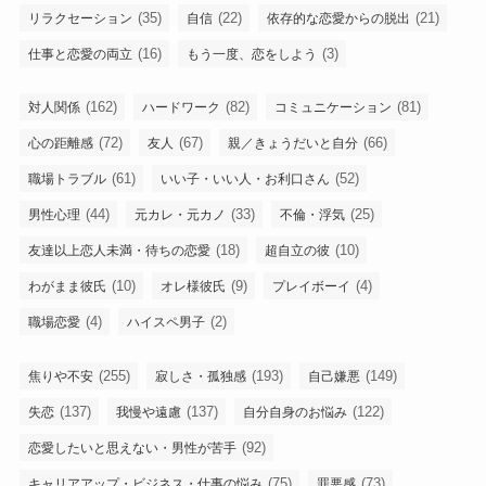
(35)
(22)
(21)
リラクセーション
自信
依存的な恋愛からの脱出
(16)
(3)
仕事と恋愛の両立
もう一度、恋をしよう
(162)
(82)
(81)
対人関係
ハードワーク
コミュニケーション
(72)
(67)
(66)
心の距離感
友人
親／きょうだいと自分
(61)
(52)
職場トラブル
いい子・いい人・お利口さん
(44)
(33)
(25)
男性心理
元カレ・元カノ
不倫・浮気
(18)
(10)
友達以上恋人未満・待ちの恋愛
超自立の彼
(10)
(9)
(4)
わがまま彼氏
オレ様彼氏
プレイボーイ
(4)
(2)
職場恋愛
ハイスペ男子
(255)
(193)
(149)
焦りや不安
寂しさ・孤独感
自己嫌悪
(137)
(137)
(122)
失恋
我慢や遠慮
自分自身のお悩み
(92)
恋愛したいと思えない・男性が苦手
(75)
(73)
キャリアアップ・ビジネス・仕事の悩み
罪悪感