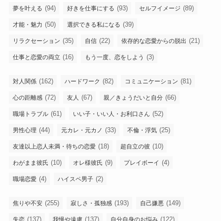
(94)
(93)
(89)
夢を叶える
好きを仕事にする
セルフイメージ
(50)
(39)
才能・魅力
選択できる私になる
(35)
(22)
(21)
リラクセーション
自信
依存的な恋愛からの脱出
(16)
(3)
仕事と恋愛の両立
もう一度、恋をしよう
(162)
(82)
(81)
対人関係
ハードワーク
コミュニケーション
(72)
(67)
(66)
心の距離感
友人
親／きょうだいと自分
(61)
(52)
職場トラブル
いい子・いい人・お利口さん
(44)
(33)
(25)
男性心理
元カレ・元カノ
不倫・浮気
(18)
(10)
友達以上恋人未満・待ちの恋愛
超自立の彼
(10)
(9)
(4)
わがまま彼氏
オレ様彼氏
プレイボーイ
(4)
(2)
職場恋愛
ハイスペ男子
(255)
(193)
(149)
焦りや不安
寂しさ・孤独感
自己嫌悪
(137)
(137)
(122)
失恋
我慢や遠慮
自分自身のお悩み