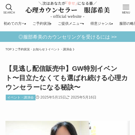
SEARCH
MENU
初めての方へ
ご予約状況
ご提供メニュー
得意ジャンル
服部の略
◎服部希美のカウンセリングを受けるには >>
TOP
ご予約状況・お知らせ
イベント・講演会
【見逃し配信販売中】GW特別イベン
ト〜目立たなくても選ばれ続ける心理カ
ウンセラーになる秘訣〜
2025年5月15日
2025年5月16日
イベント・講演会