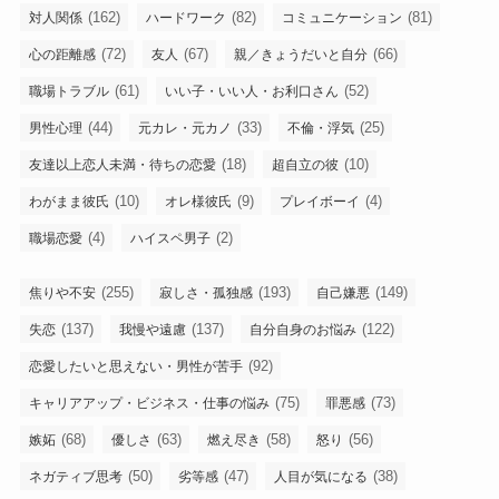
(162)
(82)
(81)
対人関係
ハードワーク
コミュニケーション
(72)
(67)
(66)
心の距離感
友人
親／きょうだいと自分
(61)
(52)
職場トラブル
いい子・いい人・お利口さん
(44)
(33)
(25)
男性心理
元カレ・元カノ
不倫・浮気
(18)
(10)
友達以上恋人未満・待ちの恋愛
超自立の彼
(10)
(9)
(4)
わがまま彼氏
オレ様彼氏
プレイボーイ
(4)
(2)
職場恋愛
ハイスペ男子
(255)
(193)
(149)
焦りや不安
寂しさ・孤独感
自己嫌悪
(137)
(137)
(122)
失恋
我慢や遠慮
自分自身のお悩み
(92)
恋愛したいと思えない・男性が苦手
(75)
(73)
キャリアアップ・ビジネス・仕事の悩み
罪悪感
(68)
(63)
(58)
(56)
嫉妬
優しさ
燃え尽き
怒り
(50)
(47)
(38)
ネガティブ思考
劣等感
人目が気になる