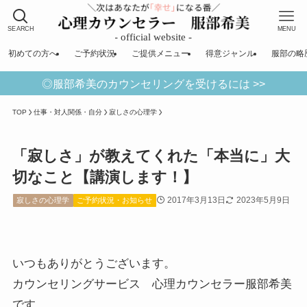
SEARCH
MENU
初めての方へ
ご予約状況
ご提供メニュー
得意ジャンル
服部の略
◎服部希美のカウンセリングを受けるには >>
TOP
仕事・対人関係・自分
寂しさの心理学
「寂しさ」が教えてくれた「本当に」大
切なこと【講演します！】
2017年3月13日
2023年5月9日
寂しさの心理学
ご予約状況・お知らせ
いつもありがとうございます。
カウンセリングサービス 心理カウンセラー服部希美
です。