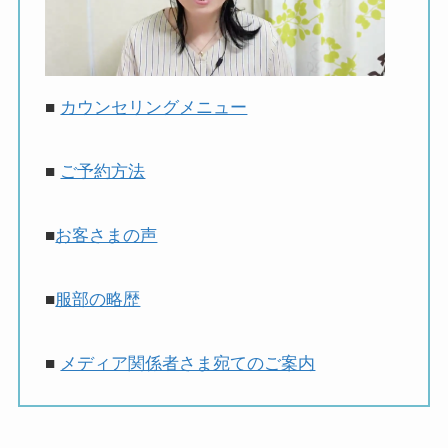
■
カウンセリングメニュー
■
ご予約方法
■
お客さまの声
■
服部の略歴
■
メディア関係者さま宛てのご案内