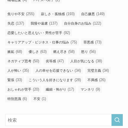
職場恋愛
ハイスペ男子
(255)
(193)
(149)
焦りや不安
寂しさ・孤独感
自己嫌悪
(137)
(137)
(122)
失恋
我慢や遠慮
自分自身のお悩み
(92)
恋愛したいと思えない・男性が苦手
(75)
(73)
キャリアアップ・ビジネス・仕事の悩み
罪悪感
(68)
(63)
(58)
(56)
嫉妬
優しさ
燃え尽き
怒り
(50)
(47)
(38)
ネガティブ思考
劣等感
人目が気になる
(35)
(34)
(34)
人が怖い
人の幸せを応援できない
完璧主義
(33)
(28)
(26)
緊張
こういう人を好きになります
不満感
(20)
(17)
(9)
おしゃれが苦手
繊細・怖がり
マンネリ
(6)
(1)
特別意識
不安