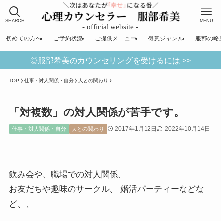
SEARCH
MENU
初めての方へ
ご予約状況
ご提供メニュー
得意ジャンル
服部の略
◎服部希美のカウンセリングを受けるには >>
TOP
仕事・対人関係・自分
人との関わり
「対複数」の対人関係が苦手です。
2017年1月12日
2022年10月14日
仕事・対人関係・自分
人との関わり
飲み会や、職場での対人関係、
お友だちや趣味のサークル、 婚活パーティーなどな
ど、、