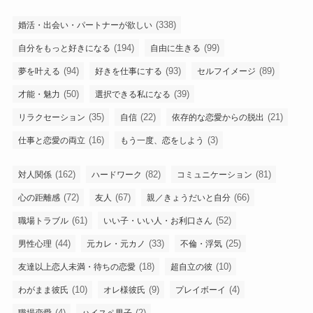
(338)
婚活・出会い・パートナーが欲しい
(194)
(99)
自分をもっと好きになる
自由に生きる
(94)
(93)
(89)
夢を叶える
好きを仕事にする
セルフイメージ
(50)
(39)
才能・魅力
選択できる私になる
(35)
(22)
(21)
リラクセーション
自信
依存的な恋愛からの脱出
(16)
(3)
仕事と恋愛の両立
もう一度、恋をしよう
(162)
(82)
(81)
対人関係
ハードワーク
コミュニケーション
(72)
(67)
(66)
心の距離感
友人
親／きょうだいと自分
(61)
(52)
職場トラブル
いい子・いい人・お利口さん
(44)
(33)
(25)
男性心理
元カレ・元カノ
不倫・浮気
(18)
(10)
友達以上恋人未満・待ちの恋愛
超自立の彼
(10)
(9)
(4)
わがまま彼氏
オレ様彼氏
プレイボーイ
(4)
(2)