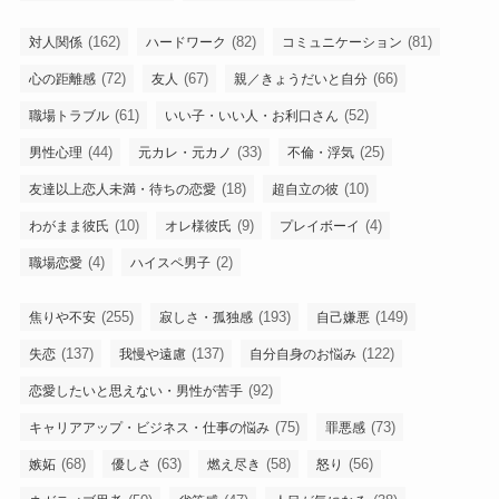
(162)
(82)
(81)
対人関係
ハードワーク
コミュニケーション
(72)
(67)
(66)
心の距離感
友人
親／きょうだいと自分
(61)
(52)
職場トラブル
いい子・いい人・お利口さん
(44)
(33)
(25)
男性心理
元カレ・元カノ
不倫・浮気
(18)
(10)
友達以上恋人未満・待ちの恋愛
超自立の彼
(10)
(9)
(4)
わがまま彼氏
オレ様彼氏
プレイボーイ
(4)
(2)
職場恋愛
ハイスペ男子
(255)
(193)
(149)
焦りや不安
寂しさ・孤独感
自己嫌悪
(137)
(137)
(122)
失恋
我慢や遠慮
自分自身のお悩み
(92)
恋愛したいと思えない・男性が苦手
(75)
(73)
キャリアアップ・ビジネス・仕事の悩み
罪悪感
(68)
(63)
(58)
(56)
嫉妬
優しさ
燃え尽き
怒り