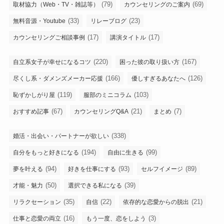
(79)
(69)
取材協力（Web・TV・雑誌等）
カウンセリングのご案内
(33)
(23)
無料音源・Youtube
リレーブログ
(17)
(17)
カウンセリングご相談事例
講演タイトル
(220)
(167)
自立系女子が幸せになるコツ
困った彼の取り扱い方
(166)
(126)
尽くし系・ダメンズメーカー応援
優しすぎるあなたへ
(119)
(103)
恥ずかしがり屋
服部のミニコラム
(67)
(21)
(7)
おすすめ記事
カウンセリングQ&A
まとめ
(338)
婚活・出会い・パートナーが欲しい
(194)
(99)
自分をもっと好きになる
自由に生きる
(94)
(93)
(89)
夢を叶える
好きを仕事にする
セルフイメージ
(50)
(39)
才能・魅力
選択できる私になる
(35)
(22)
(21)
リラクセーション
自信
依存的な恋愛からの脱出
(16)
(3)
仕事と恋愛の両立
もう一度、恋をしよう