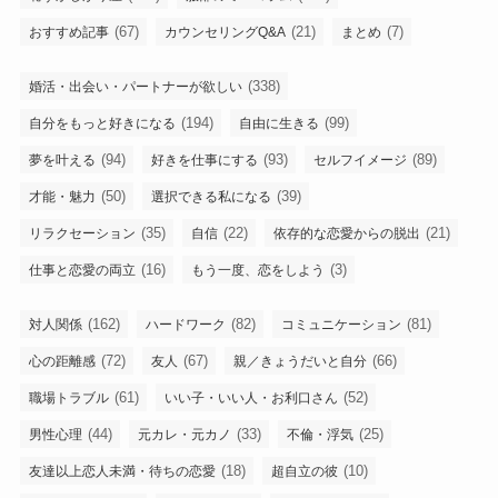
(67)
(21)
(7)
おすすめ記事
カウンセリングQ&A
まとめ
(338)
婚活・出会い・パートナーが欲しい
(194)
(99)
自分をもっと好きになる
自由に生きる
(94)
(93)
(89)
夢を叶える
好きを仕事にする
セルフイメージ
(50)
(39)
才能・魅力
選択できる私になる
(35)
(22)
(21)
リラクセーション
自信
依存的な恋愛からの脱出
(16)
(3)
仕事と恋愛の両立
もう一度、恋をしよう
(162)
(82)
(81)
対人関係
ハードワーク
コミュニケーション
(72)
(67)
(66)
心の距離感
友人
親／きょうだいと自分
(61)
(52)
職場トラブル
いい子・いい人・お利口さん
(44)
(33)
(25)
男性心理
元カレ・元カノ
不倫・浮気
(18)
(10)
友達以上恋人未満・待ちの恋愛
超自立の彼