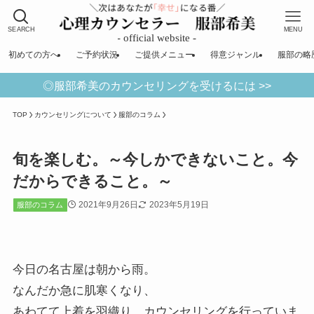
SEARCH
MENU
初めての方へ
ご予約状況
ご提供メニュー
得意ジャンル
服部の略
◎服部希美のカウンセリングを受けるには >>
TOP
カウンセリングについて
服部のコラム
旬を楽しむ。～今しかできないこと。今
だからできること。～
2021年9月26日
2023年5月19日
服部のコラム
今日の名古屋は朝から雨。
なんだか急に肌寒くなり、
あわてて上着を羽織り、カウンセリングを行っていま