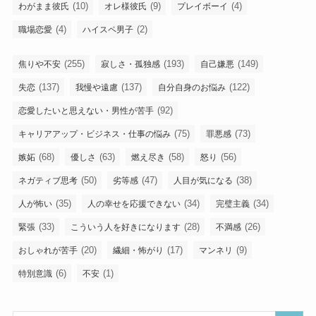
(10)
(9)
(4)
わがまま彼氏
オレ様彼氏
プレイボーイ
(4)
(2)
職場恋愛
ハイスペ男子
(255)
(193)
(149)
焦りや不安
寂しさ・孤独感
自己嫌悪
(137)
(137)
(122)
失恋
我慢や遠慮
自分自身のお悩み
(92)
恋愛したいと思えない・男性が苦手
(75)
(73)
キャリアアップ・ビジネス・仕事の悩み
罪悪感
(68)
(63)
(58)
(56)
嫉妬
優しさ
燃え尽き
怒り
(50)
(47)
(38)
ネガティブ思考
劣等感
人目が気になる
(35)
(34)
(34)
人が怖い
人の幸せを応援できない
完璧主義
(33)
(28)
(26)
緊張
こういう人を好きになります
不満感
(20)
(17)
(9)
おしゃれが苦手
繊細・怖がり
マンネリ
(6)
(1)
特別意識
不安