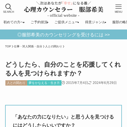
SEARCH
MENU
初めての方へ
ご予約状況
ご提供メニュー
得意ジャンル
服部の略
◎服部希美のカウンセリングを受けるには >>
TOP
仕事・対人関係・自分
人との関わり
どうしたら、自分のことを応援してくれ
る人を見つけられますか？
2015年7月4日
2024年6月29日
人との関わり
夢をかなえる・生き方
「あなたの力になりたい」と思う人を見つける
にはどうしたらいいですか？