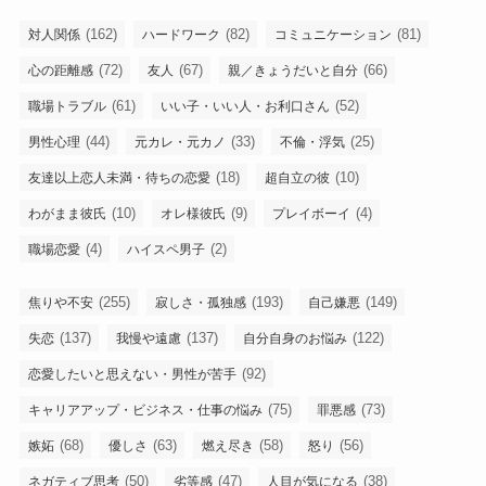
(162)
(82)
(81)
対人関係
ハードワーク
コミュニケーション
(72)
(67)
(66)
心の距離感
友人
親／きょうだいと自分
(61)
(52)
職場トラブル
いい子・いい人・お利口さん
(44)
(33)
(25)
男性心理
元カレ・元カノ
不倫・浮気
(18)
(10)
友達以上恋人未満・待ちの恋愛
超自立の彼
(10)
(9)
(4)
わがまま彼氏
オレ様彼氏
プレイボーイ
(4)
(2)
職場恋愛
ハイスペ男子
(255)
(193)
(149)
焦りや不安
寂しさ・孤独感
自己嫌悪
(137)
(137)
(122)
失恋
我慢や遠慮
自分自身のお悩み
(92)
恋愛したいと思えない・男性が苦手
(75)
(73)
キャリアアップ・ビジネス・仕事の悩み
罪悪感
(68)
(63)
(58)
(56)
嫉妬
優しさ
燃え尽き
怒り
(50)
(47)
(38)
ネガティブ思考
劣等感
人目が気になる