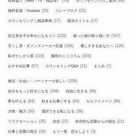
(79)
(69)
取材協力（Web・TV・雑誌等）
カウンセリングのご案内
(33)
(23)
無料音源・Youtube
リレーブログ
(17)
(17)
カウンセリングご相談事例
講演タイトル
(220)
(167)
自立系女子が幸せになるコツ
困った彼の取り扱い方
(166)
(126)
尽くし系・ダメンズメーカー応援
優しすぎるあなたへ
(119)
(103)
恥ずかしがり屋
服部のミニコラム
(67)
(21)
(7)
おすすめ記事
カウンセリングQ&A
まとめ
(338)
婚活・出会い・パートナーが欲しい
(194)
(99)
自分をもっと好きになる
自由に生きる
(94)
(93)
(89)
夢を叶える
好きを仕事にする
セルフイメージ
(50)
(39)
才能・魅力
選択できる私になる
(35)
(22)
(21)
リラクセーション
自信
依存的な恋愛からの脱出
(16)
(3)
仕事と恋愛の両立
もう一度、恋をしよう