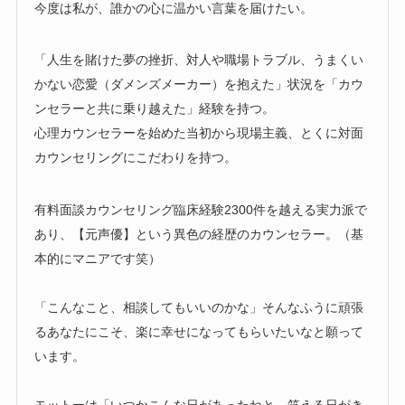
今度は私が、誰かの心に温かい言葉を届けたい。
「人生を賭けた夢の挫折、対人や職場トラブル、うまくい
かない恋愛（ダメンズメーカー）を抱えた」状況を「カウ
ンセラーと共に乗り越えた」経験を持つ。
心理カウンセラーを始めた当初から現場主義、とくに対面
カウンセリングにこだわりを持つ。
有料面談カウンセリング臨床経験2300件を越える実力派で
あり、【元声優】という異色の経歴のカウンセラー。（基
本的にマニアです笑）
「こんなこと、相談してもいいのかな」そんなふうに頑張
るあなたにこそ、楽に幸せになってもらいたいなと願って
います。
モットーは「いつかこんな日があったねと、笑える日がき