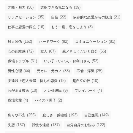
(50)
(39)
才能・魅力
選択できる私になる
(35)
(22)
(21)
リラクセーション
自信
依存的な恋愛からの脱出
(16)
(3)
仕事と恋愛の両立
もう一度、恋をしよう
(162)
(82)
(81)
対人関係
ハードワーク
コミュニケーション
(72)
(67)
(66)
心の距離感
友人
親／きょうだいと自分
(61)
(52)
職場トラブル
いい子・いい人・お利口さん
(44)
(33)
(25)
男性心理
元カレ・元カノ
不倫・浮気
(18)
(10)
友達以上恋人未満・待ちの恋愛
超自立の彼
(10)
(9)
(4)
わがまま彼氏
オレ様彼氏
プレイボーイ
(4)
(2)
職場恋愛
ハイスペ男子
(255)
(193)
(149)
焦りや不安
寂しさ・孤独感
自己嫌悪
(137)
(137)
(122)
失恋
我慢や遠慮
自分自身のお悩み