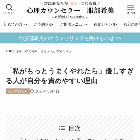
SEARCH
MENU
初めての方へ
ご予約状況
ご提供メニュー
得意ジャンル
服部の略
◎服部希美のカウンセリングを受けるには >>
TOP
仕事・対人関係・自分
人との関わり
「私がもっとうまくやれたら」優しすぎ
る人が自分を責めやすい理由
2026年8月4日
人との関わり
目次