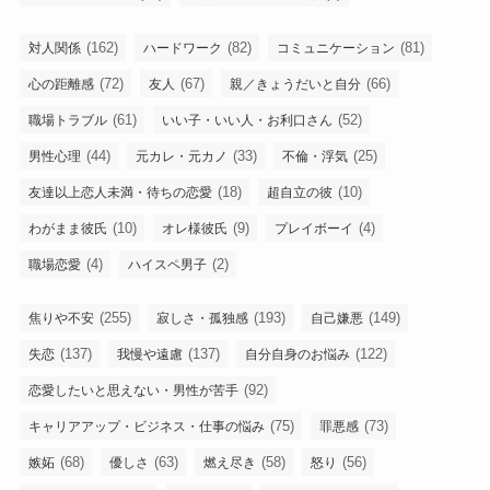
(162)
(82)
(81)
対人関係
ハードワーク
コミュニケーション
(72)
(67)
(66)
心の距離感
友人
親／きょうだいと自分
(61)
(52)
職場トラブル
いい子・いい人・お利口さん
(44)
(33)
(25)
男性心理
元カレ・元カノ
不倫・浮気
(18)
(10)
友達以上恋人未満・待ちの恋愛
超自立の彼
(10)
(9)
(4)
わがまま彼氏
オレ様彼氏
プレイボーイ
(4)
(2)
職場恋愛
ハイスペ男子
(255)
(193)
(149)
焦りや不安
寂しさ・孤独感
自己嫌悪
(137)
(137)
(122)
失恋
我慢や遠慮
自分自身のお悩み
(92)
恋愛したいと思えない・男性が苦手
(75)
(73)
キャリアアップ・ビジネス・仕事の悩み
罪悪感
(68)
(63)
(58)
(56)
嫉妬
優しさ
燃え尽き
怒り