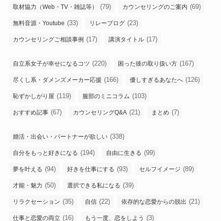
(79)
(69)
取材協力（Web・TV・雑誌等）
カウンセリングのご案内
(33)
(23)
無料音源・Youtube
リレーブログ
(17)
(17)
カウンセリングご相談事例
講演タイトル
(220)
(167)
自立系女子が幸せになるコツ
困った彼の取り扱い方
(166)
(126)
尽くし系・ダメンズメーカー応援
優しすぎるあなたへ
(119)
(103)
恥ずかしがり屋
服部のミニコラム
(67)
(21)
(7)
おすすめ記事
カウンセリングQ&A
まとめ
(338)
婚活・出会い・パートナーが欲しい
(194)
(99)
自分をもっと好きになる
自由に生きる
(94)
(93)
(89)
夢を叶える
好きを仕事にする
セルフイメージ
(50)
(39)
才能・魅力
選択できる私になる
(35)
(22)
(21)
リラクセーション
自信
依存的な恋愛からの脱出
(16)
(3)
仕事と恋愛の両立
もう一度、恋をしよう