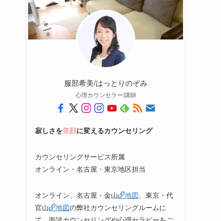
服部希美/はっとりのぞみ
心理カウンセラー/講師
寂しさを
笑顔
に変えるカウンセリング
カウンセリングサービス所属
オンライン・名古屋・東京地区担当
オンライン、名古屋・金山
地図
、東京・代
官山
地図
の弊社カウンセリングルームに
て、面談カウンセリングや心理セラピーをご