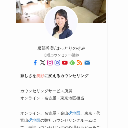
服部希美/はっとりのぞみ
心理カウンセラー/講師
寂しさを
笑顔
に変えるカウンセリング
カウンセリングサービス所属
オンライン・名古屋・東京地区担当
オンライン、名古屋・金山
地図
、東京・代
官山
地図
の弊社カウンセリングルームに
て、面談カウンセリングや心理セラピーをご