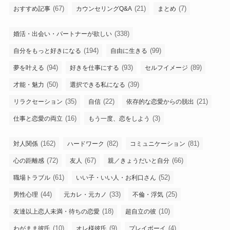
(67)
(21)
(7)
おすすめ記事
カウンセリングQ&A
まとめ
(338)
婚活・出会い・パートナーが欲しい
(194)
(99)
自分をもっと好きになる
自由に生きる
(94)
(93)
(89)
夢を叶える
好きを仕事にする
セルフイメージ
(50)
(39)
才能・魅力
選択できる私になる
(35)
(22)
(21)
リラクセーション
自信
依存的な恋愛からの脱出
(16)
(3)
仕事と恋愛の両立
もう一度、恋をしよう
(162)
(82)
(81)
対人関係
ハードワーク
コミュニケーション
(72)
(67)
(66)
心の距離感
友人
親／きょうだいと自分
(61)
(52)
職場トラブル
いい子・いい人・お利口さん
(44)
(33)
(25)
男性心理
元カレ・元カノ
不倫・浮気
(18)
(10)
友達以上恋人未満・待ちの恋愛
超自立の彼
(10)
(9)
(4)
わがまま彼氏
オレ様彼氏
プレイボーイ