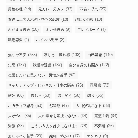
(44)
(33)
(25)
男性心理
元カレ・元カノ
不倫・浮気
(18)
(10)
友達以上恋人未満・待ちの恋愛
超自立の彼
(10)
(9)
(4)
わがまま彼氏
オレ様彼氏
プレイボーイ
(4)
(2)
職場恋愛
ハイスペ男子
(255)
(193)
(149)
焦りや不安
寂しさ・孤独感
自己嫌悪
(137)
(137)
(122)
失恋
我慢や遠慮
自分自身のお悩み
(92)
恋愛したいと思えない・男性が苦手
(75)
(73)
キャリアアップ・ビジネス・仕事の悩み
罪悪感
(68)
(63)
(58)
(56)
嫉妬
優しさ
燃え尽き
怒り
(50)
(47)
(38)
ネガティブ思考
劣等感
人目が気になる
(35)
(34)
(34)
人が怖い
人の幸せを応援できない
完璧主義
(33)
(28)
(26)
緊張
こういう人を好きになります
不満感
(20)
(17)
(9)
おしゃれが苦手
繊細・怖がり
マンネリ