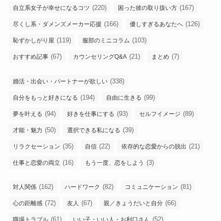
(220)
(167)
自立系女子が幸せになるコツ
困った彼の取り扱い方
(166)
(126)
尽くし系・ダメンズメーカー応援
優しすぎるあなたへ
(119)
(103)
恥ずかしがり屋
服部のミニコラム
(67)
(21)
(7)
おすすめ記事
カウンセリングQ&A
まとめ
(338)
婚活・出会い・パートナーが欲しい
(194)
(99)
自分をもっと好きになる
自由に生きる
(94)
(93)
(89)
夢を叶える
好きを仕事にする
セルフイメージ
(50)
(39)
才能・魅力
選択できる私になる
(35)
(22)
(21)
リラクセーション
自信
依存的な恋愛からの脱出
(16)
(3)
仕事と恋愛の両立
もう一度、恋をしよう
(162)
(82)
(81)
対人関係
ハードワーク
コミュニケーション
(72)
(67)
(66)
心の距離感
友人
親／きょうだいと自分
(61)
(52)
職場トラブル
いい子・いい人・お利口さん