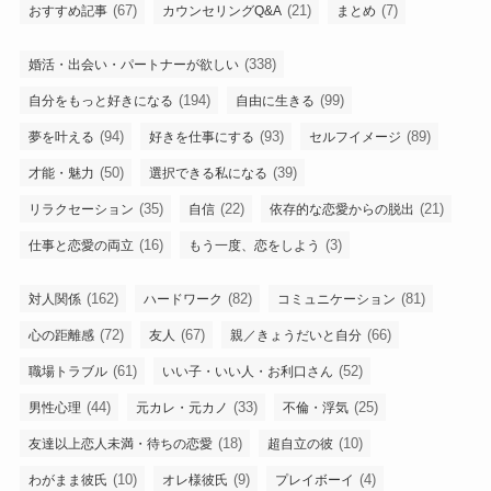
(67)
(21)
(7)
おすすめ記事
カウンセリングQ&A
まとめ
(338)
婚活・出会い・パートナーが欲しい
(194)
(99)
自分をもっと好きになる
自由に生きる
(94)
(93)
(89)
夢を叶える
好きを仕事にする
セルフイメージ
(50)
(39)
才能・魅力
選択できる私になる
(35)
(22)
(21)
リラクセーション
自信
依存的な恋愛からの脱出
(16)
(3)
仕事と恋愛の両立
もう一度、恋をしよう
(162)
(82)
(81)
対人関係
ハードワーク
コミュニケーション
(72)
(67)
(66)
心の距離感
友人
親／きょうだいと自分
(61)
(52)
職場トラブル
いい子・いい人・お利口さん
(44)
(33)
(25)
男性心理
元カレ・元カノ
不倫・浮気
(18)
(10)
友達以上恋人未満・待ちの恋愛
超自立の彼
(10)
(9)
(4)
わがまま彼氏
オレ様彼氏
プレイボーイ