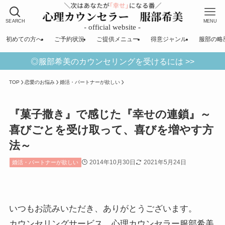
SEARCH
MENU
初めての方へ
ご予約状況
ご提供メニュー
得意ジャンル
服部の略
◎服部希美のカウンセリングを受けるには >>
TOP
恋愛のお悩み
婚活・パートナーが欲しい
『菓子撒き』で感じた『幸せの連鎖』～
喜びごとを受け取って、喜びを増やす方
法～
2014年10月30日
2021年5月24日
婚活・パートナーが欲しい
いつもお読みいただき、ありがとうございます。
カウンセリングサービス 心理カウンセラー服部希美