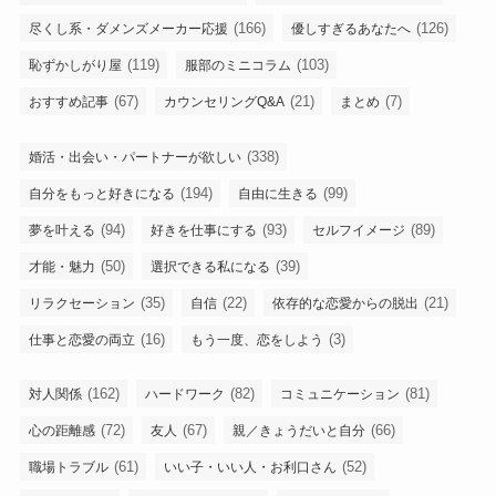
(166)
(126)
尽くし系・ダメンズメーカー応援
優しすぎるあなたへ
(119)
(103)
恥ずかしがり屋
服部のミニコラム
(67)
(21)
(7)
おすすめ記事
カウンセリングQ&A
まとめ
(338)
婚活・出会い・パートナーが欲しい
(194)
(99)
自分をもっと好きになる
自由に生きる
(94)
(93)
(89)
夢を叶える
好きを仕事にする
セルフイメージ
(50)
(39)
才能・魅力
選択できる私になる
(35)
(22)
(21)
リラクセーション
自信
依存的な恋愛からの脱出
(16)
(3)
仕事と恋愛の両立
もう一度、恋をしよう
(162)
(82)
(81)
対人関係
ハードワーク
コミュニケーション
(72)
(67)
(66)
心の距離感
友人
親／きょうだいと自分
(61)
(52)
職場トラブル
いい子・いい人・お利口さん