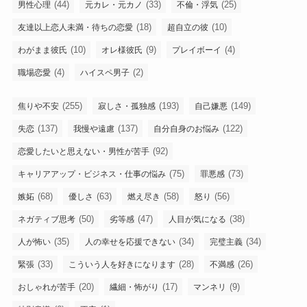
(44)
(33)
(25)
男性心理
元カレ・元カノ
不倫・浮気
(18)
(10)
友達以上恋人未満・待ちの恋愛
超自立の彼
(10)
(9)
(4)
わがまま彼氏
オレ様彼氏
プレイボーイ
(4)
(2)
職場恋愛
ハイスペ男子
(255)
(193)
(149)
焦りや不安
寂しさ・孤独感
自己嫌悪
(137)
(137)
(122)
失恋
我慢や遠慮
自分自身のお悩み
(92)
恋愛したいと思えない・男性が苦手
(75)
(73)
キャリアアップ・ビジネス・仕事の悩み
罪悪感
(68)
(63)
(58)
(56)
嫉妬
優しさ
燃え尽き
怒り
(50)
(47)
(38)
ネガティブ思考
劣等感
人目が気になる
(35)
(34)
(34)
人が怖い
人の幸せを応援できない
完璧主義
(33)
(28)
(26)
緊張
こういう人を好きになります
不満感
(20)
(17)
(9)
おしゃれが苦手
繊細・怖がり
マンネリ