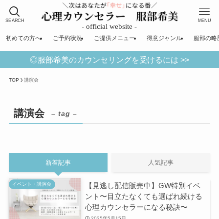
SEARCH
MENU
初めての方へ
ご予約状況
ご提供メニュー
得意ジャンル
服部の略
◎服部希美のカウンセリングを受けるには >>
TOP
講演会
講演会
– tag –
新着記事
人気記事
【見逃し配信販売中】GW特別イベ
イベント・講演会
ント〜目立たなくても選ばれ続ける
心理カウンセラーになる秘訣〜
2025年5月15日