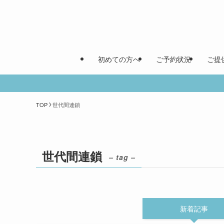
初めての方へ
ご予約状況
ご提
TOP
世代間連鎖
世代間連鎖
– tag –
新着記事