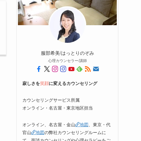
服部希美/はっとりのぞみ
心理カウンセラー/講師
寂しさを
笑顔
に変えるカウンセリング
カウンセリングサービス所属
オンライン・名古屋・東京地区担当
オンライン、名古屋・金山
地図
、東京・代
官山
地図
の弊社カウンセリングルームに
て、面談カウンセリングや心理セラピーをご