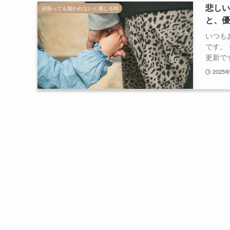
悲し
頑張っても報われないと感じる時
と、優
いつも
です。
更新です
2025